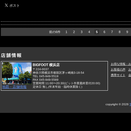
前の6件
1
2
3
4
5
6
7
8
9
お得な情報・
BIGFOOT 横浜店
〒224-0037
お客様の声
神奈川県横浜市都筑区茅ヶ崎南3-18-54
携帯サイト
TEL 045-949-5519
FAX 045-949-5589
営業時間 11:00〜20:30(ピット作業最終受付20:00)
地図・店舗情報
定休日 無し(年末年始・臨時休業除く)
copyright ©
2026