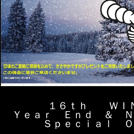
１６ｔｈ ＷＩ
Ｙｅａｒ Ｅｎｄ ＆ Ｎ
Ｓｐｅｃｉａｌ Ｏ