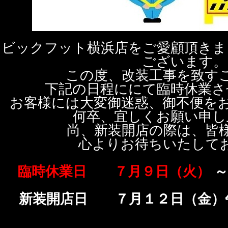
ビックフット横浜店をご愛顧頂きま
ございます。
この度、改装工事を致す
下記の日程ににて臨時休業さ
お客様には大変御迷惑、御不便を
何卒、宜しくお願い申し
尚、新装開店の際は、皆
心よりお待ちいたして
臨時休業日 ７月９日（火）
新装開店日 ７月１２日（金）